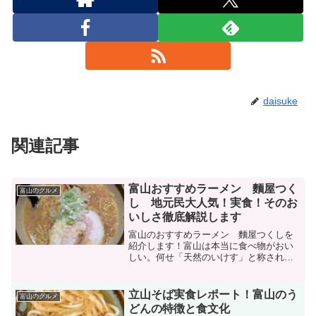
daisuke
関連記事
富山おすすめラーメン 麵屋つく
富山のグルメ
し 地元民大人気！実食！そのお
いしさ徹底解説します
富山のおすすめラーメン 麵屋つくしを
紹介します！富山は本当に食べ物がおい
しい。何せ「天然のいけす」と称される
ほど魚介類が豊富な富山湾を背後に控
え、とにかくお魚が新鮮！美味！富山は
寿司文化が発展し、富山発祥の回転寿司
立山そば実食レポート！富山のう
富山のグルメ
チェーンがたくさんあります...
どんの特徴と食文化