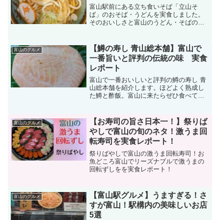
富山駅前にある立ち食いそば「立山そ
ば」のおそば・うどんを実食しました。
そのおいしさと富山のうどん・そばの食
文化をレポートします。
【鱒の寿し 青山総本舗】富山で
富山のグルメ
一番旨いと評判の伝統の味 実食
レポート
富山で一番おいしいと評判の鱒の寿し 青
山総本舗を紹介します。ほどよく熟成し
た鱒と酢飯。富山に来たらぜひ食べてみ
てください！
【お寿司の旨さ日本一！】祭りば
富山のグルメ
やしで富山の旬のネタ！激うま回
転寿司を実食レポート！
祭りばやしで富山の激うま回転寿司！お
魚どころ富山でリーズナブルで激うまの
回転ずしをを実食レポート！
【富山駅グルメ】うますぎる！さ
富山のグルメ
すが富山！駅構内の美味しいお店
5選