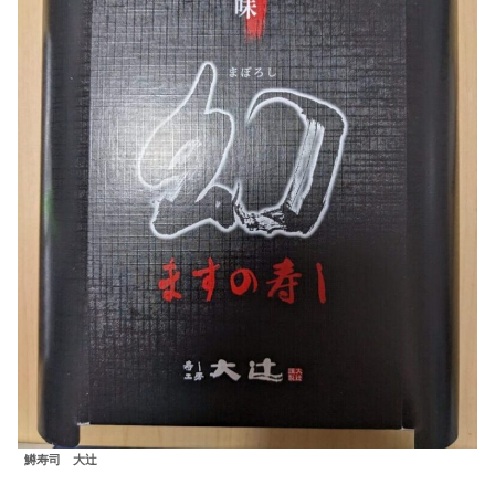
鱒寿司 大辻