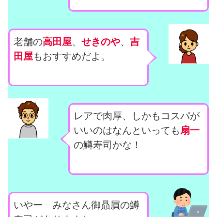
老舗の
高田屋
、
せきのや
、
吉
田屋
もおすすめだよ。
レアで肉厚、しかもコスパが
いいのはなんといっても
扇一
の鱒寿司かな！
いやー みなさん御贔屓の鱒