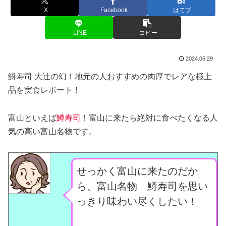
X
Facebook
はてブ
LINE
コピー
2024.06.29
鱒寿司 大辻の幻！地元の人おすすめの肉厚でレアな極上
品を実食レポート！
富山といえば
鱒寿司
！富山に来たら絶対に食べたくなる人
気の高い富山名物です。
せっかく富山に来たのだか
ら、富山名物 鱒寿司を思い
っきり味わい尽くしたい！