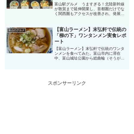
富山駅グルメ うますぎる！北陸新幹線
が敦賀まで延伸開業し、首都圏だけでな
く関西圏もアクセスが改善され、発展著
しい富山。富山ほ本当に食べ物がおいし
いです。カレー、ラーメン、お魚、お寿
司、ます寿司、白エビ・・・。「おいし
【富山ラーメン】末弘軒で伝統の
富山のグルメ
い」は富山弁で「きときと...
「柳の下」ワンタンメン実食レポ
ート
【富山ラーメン】末弘軒で伝統のワンタ
ンメンを食べてみた。富山市内に滞在
中、富山城址公園から総曲輪（そうが
わ）商店街のあたりをぶらぶら散策して
みました。お腹が空いたのでどこかにお
いしいラーメン屋さんがないか探してい
ました。どこかに美味しいラー...
スポンサーリンク