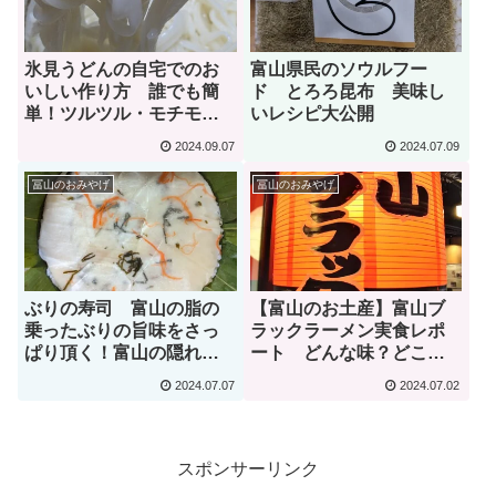
氷見うどんの自宅でのお
富山県民のソウルフー
いしい作り方 誰でも簡
ド とろろ昆布 美味し
単！ツルツル・モチモ
いレシピ大公開
チ！【富山のお土産】
2024.09.07
2024.07.09
冨山のおみやげ
冨山のおみやげ
ぶりの寿司 富山の脂の
【富山のお土産】富山ブ
乗ったぶりの旨味をさっ
ラックラーメン実食レポ
ぱり頂く！富山の隠れた
ート どんな味？どこで
名品？
買える？
2024.07.07
2024.07.02
スポンサーリンク