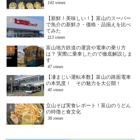
141 views
【新鮮！美味しい！】富山のスーパー
で魚介の新鮮さ・価格・品揃えを比べ
てみた
113 views
富山地方鉄道の運賃や電車の乗り方
は？ 実際に乗車したので徹底解説しま
す
47 views
【凄まじい運転本数】富山の路面電車
の本気度！ その魅力を大公開！
40 views
立山そば実食レポート！富山のうどん
の特徴と食文化
38 views