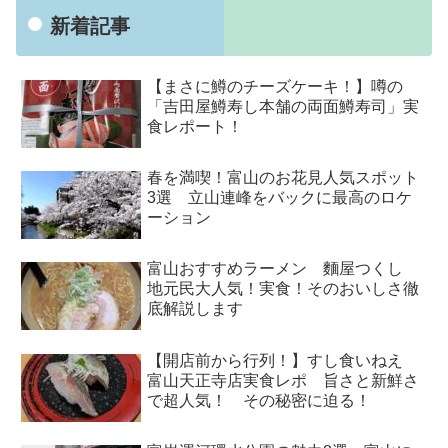
新着記事
【まさに鱒のチーズケーキ！】噂の
「吉田屋鱒寿し本舗の両面鱒寿司」実
食レポート！
春を満喫！富山のお花見人気スポット
3選 立山連峰をバックに最高のロケ
ーション
富山おすすめラーメン 麵屋つくし
地元民大人気！実食！そのおいしさ徹
底解説します
【開店前から行列！】すし食いねえ
富山天正寺店実食レポ 旨さと新鮮さ
で超人気！ その秘密に迫る！