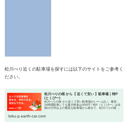
松川べり近くの駐車場を探すには以下のサイトをご参考く
ださい。
松川べりの桜 から【 近くて安い 】駐車場｜特P
(とくぴー)
松川べりの桜 から近くて安い駐車場がい〜っぱい。最安、
24時間駐車しても最大料金は300円！特P（とくぴー）は全
国10万件以上の豊富な駐車場から探せて、松川べりの桜 周
辺の相場より安い駐車場を『予約』もできる便利なサービ
スです。大型やハイル...
toku-p.earth-car.com